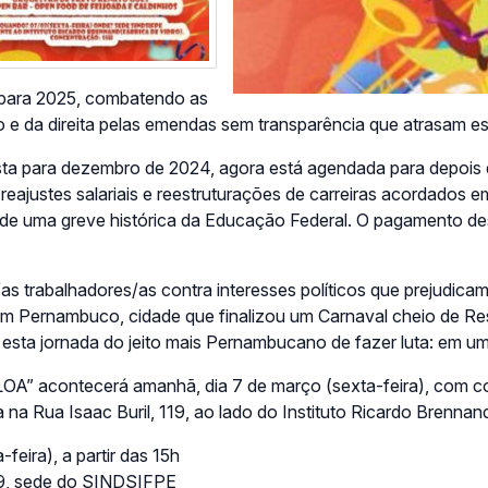
 para 2025, combatendo as
o e da direita pelas emendas sem transparência que atrasam 
ista para dezembro de 2024, agora está agendada para depois
 reajustes salariais e reestruturações de carreiras acordados
o de uma greve histórica da Educação Federal. O pagamento d
as trabalhadores/as contra interesses políticos que prejudicam 
 Pernambuco, cidade que finalizou um Carnaval cheio de Resi
 esta jornada do jeito mais Pernambucano de fazer luta: em u
OA” acontecerá amanhã, dia 7 de março (sexta-feira), com co
na Rua Isaac Buril, 119, ao lado do Instituto Ricardo Brennan
feira), a partir das 15h
119, sede do SINDSIFPE