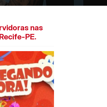
rvidoras nas
 Recife-PE.