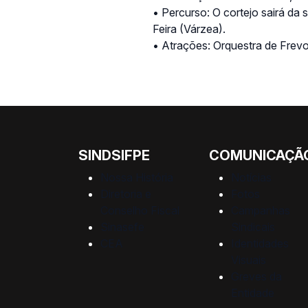
• Percurso: O cortejo sairá da
Feira (Várzea).
• Atrações: Orquestra de Frev
SINDSIFPE
COMUNICAÇÃ
Nossa História
Notícias
Diretoria e
Fotos
Conselho Fiscal
Campanhas
Sinasefe
Sindicais
CEA
Identidades
Visuais
Greves da
Entidade