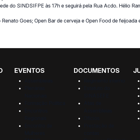
 sede do SINDSIFPE às 17h e seguirá pela Rua Acdo. Hélio Ra
o Renato Goes; Open Bar de cerveja e Open Food de feijoada e
O
EVENTOS
DOCUMENTOS
J
Assembleias
Regimento interno
Plenárias
Estatuto do
Nacionais
SINASEFE
Formação Política
Atas de
Encontros
Assembleias
Regionais
Ofícios
Encontro de
Prestação de
Mulheres
contas