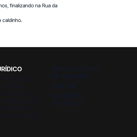
mos, finalizando na Rua da
 caldinho.
URÍDICO
OBSERVATÓRIO
DE ASSÉDIO
Quem somos
FILIE-SE
Cartilhas
Legislação
ENTRE EM
Notas Técnicas
CONTATO
Pareceres
Ações coletivas