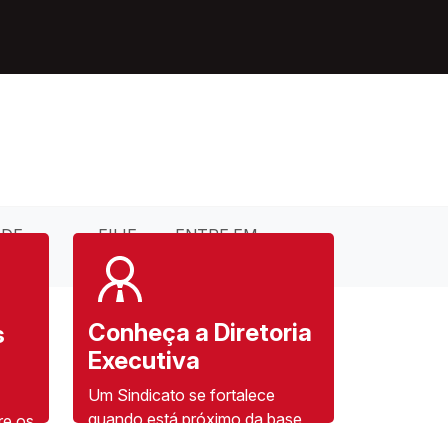
 DE
FILIE-
ENTRE EM
SE
CONTATO
Conheça a Diretoria
s
Executiva
Um Sindicato se fortalece
quando está próximo da base
re os
de filiados e filiadas, construa a