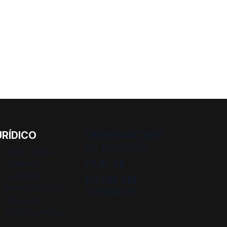
URÍDICO
OBSERVATÓRIO
DE ASSÉDIO
Quem somos
FILIE-SE
Cartilhas
Legislação
ENTRE EM
Notas Técnicas
CONTATO
Pareceres
Ações coletivas