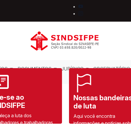
TOS
DOCUMENTOS
JURÍDICO
OBSERVATÓRIO
ASSÉDIO
ie-se ao
Nossas bandeira
NDSIFPE
de luta
aleça a luta dos
Aqui você encontra
alhadores e trabalhadoras
informações e notícias sob
ede Federal de Educação.
planos de luta da Seção