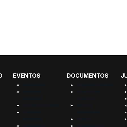
O
EVENTOS
DOCUMENTOS
J
Assembleias
Regimento interno
Plenárias
Estatuto do
Nacionais
SINASEFE
Formação Política
Atas de
Encontros
Assembleias
Regionais
Ofícios
Encontro de
Prestação de