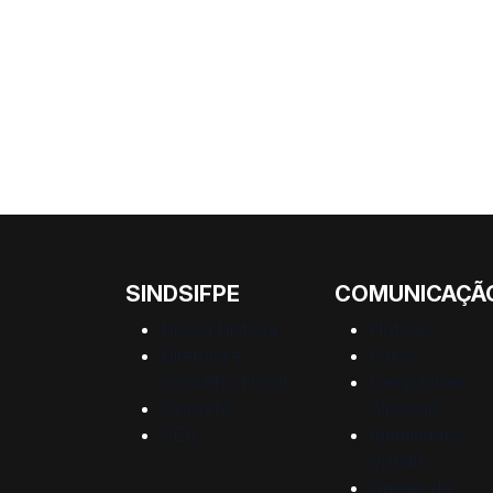
SINDSIFPE
COMUNICAÇÃ
Nossa História
Notícias
Diretoria e
Fotos
Conselho Fiscal
Campanhas
Sinasefe
Sindicais
CEA
Identidades
Visuais
Greves da