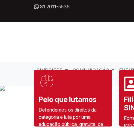
81 2011-5536
SINDSIFPE
COMUNICAÇÃO
EVEN
Pelo que lutamos
Fil
SI
Defendemos os direitos da
categoria e luta por uma
Fort
educação pública, gratuita, de
trab
qualidade, laica e voltada à
da R